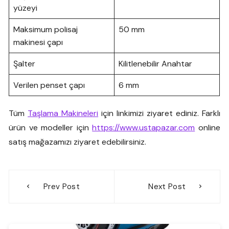
yüzeyi
Maksimum polisaj
50 mm
makinesi çapı
Şalter
Kilitlenebilir Anahtar
Verilen penset çapı
6 mm
Tüm
Taşlama Makineleri
için linkimizi ziyaret ediniz. Farklı
ürün ve modeller için
https://www.ustapazar.com
online
satış mağazamızı ziyaret edebilirsiniz.
Yazı
Prev Post
Next Post
gezinmesi