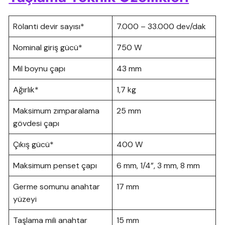
Rölanti devir sayısı*
7.000 – 33.000 dev/dak
Nominal giriş gücü*
750 W
Mil boynu çapı
43 mm
Ağırlık*
1,7 kg
Maksimum zımparalama
25 mm
gövdesi çapı
Çıkış gücü*
400 W
Maksimum penset çapı
6 mm, 1/4”, 3 mm, 8 mm
Germe somunu anahtar
17 mm
yüzeyi
Taşlama mili anahtar
15 mm