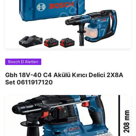
Bosch El Aletleri
Gbh 18V-40 C4 Akülü Kırıcı Delici 2X8A
Set 0611917120