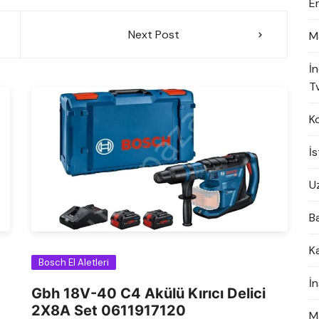
E
Next Post
M
İ
Tv
K
İ
U
B
K
Bosch El Aletleri
İ
Gbh 18V-40 C4 Akülü Kırıcı Delici
2X8A Set 0611917120
M