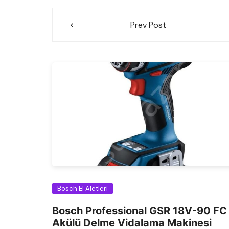
Yazı
Prev Post
gezinmesi
Bosch El Aletleri
Bosch Professional GSR 18V-90 FC
Akülü Delme Vidalama Makinesi