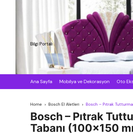
Skip
to
content
Bilgi Portalı
Ana Sayfa
Mobilya ve Dekorasyon
Oto Eks
Home
Bosch El Aletleri
Bosch – Pıtrak Tutturm
Bosch – Pıtrak Tutt
Tabanı (100×150 