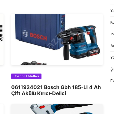
Y
K
İn
A
Y
Şi
Bosch El Aletleri
E
0611924021 Bosch Gbh 185-LI 4 Ah
Çift Akülü Kırıcı-Delici