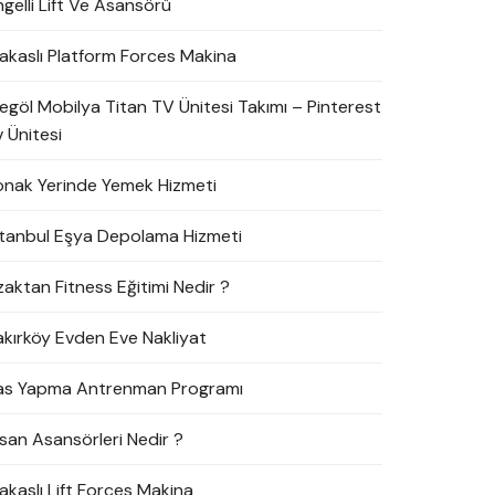
ngelli Lift Ve Asansörü
akaslı Platform Forces Makina
negöl Mobilya Titan TV Ünitesi Takımı – Pinterest
 Ünitesi
onak Yerinde Yemek Hizmeti
stanbul Eşya Depolama Hizmeti
zaktan Fitness Eğitimi Nedir ?
akırköy Evden Eve Nakliyat
as Yapma Antrenman Programı
nsan Asansörleri Nedir ?
akaslı Lift Forces Makina