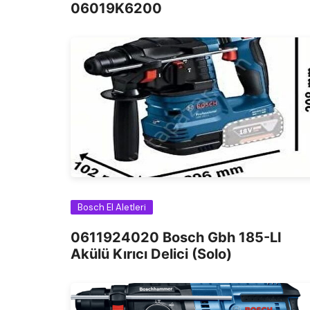
06019K6200
Bosch El Aletleri
0611924020 Bosch Gbh 185-LI
Akülü Kırıcı Delici (Solo)