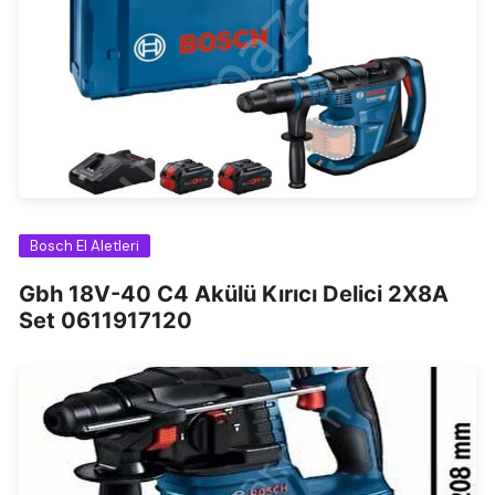
Bosch El Aletleri
Gbh 18V-40 C4 Akülü Kırıcı Delici 2X8A
Set 0611917120