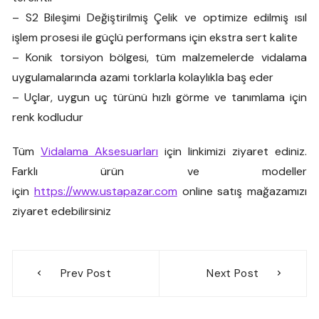
– S2 Bileşimi Değiştirilmiş Çelik ve optimize edilmiş ısıl
işlem prosesi ile güçlü performans için ekstra sert kalite
– Konik torsiyon bölgesi, tüm malzemelerde vidalama
uygulamalarında azami torklarla kolaylıkla baş eder
– Uçlar, uygun uç türünü hızlı görme ve tanımlama için
renk kodludur
Tüm
Vidalama Aksesuarları
için linkimizi ziyaret ediniz.
Farklı ürün ve modeller
için
https://www.ustapazar.com
online satış mağazamızı
ziyaret edebilirsiniz
Yazı
Prev Post
Next Post
gezinmesi