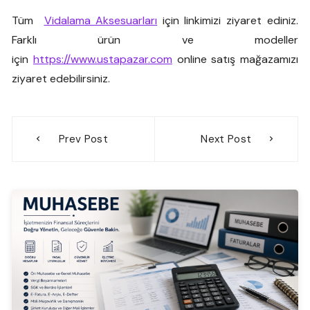
Tüm
Vidalama Aksesuarları
için linkimizi ziyaret ediniz.
Farklı ürün ve modeller
için
https://www.ustapazar.com
online satış mağazamızı
ziyaret edebilirsiniz.
Yazı
Prev Post
Next Post
gezinmesi