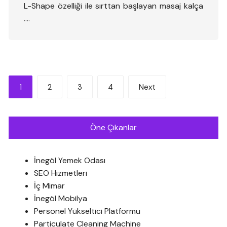
L-Shape özelliği ile sırttan başlayan masaj kalça
….
Yazı
1
2
3
4
Next
sayfalandırması
Öne Çıkanlar
İnegöl Yemek Odası
SEO Hizmetleri
İç Mimar
İnegöl Mobilya
Personel Yükseltici Platformu
Particulate Cleaning Machine