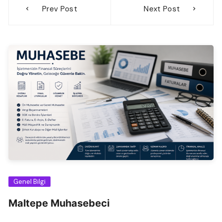
Prev Post
Next Post
gezinmesi
Genel Bilgi
Maltepe Muhasebeci