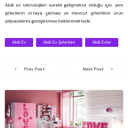
Akıllı ev teknolojileri sürekli gelişmekte olduğu için, yeni
şirketlerin ortaya çıkması ve mevcut şirketlerin ürün
yelpazelerini genişletmesi beklenmektedir.
Akıllı Ev
Akıllı Ev Şirketleri
Akıllı Evler
Yazı
Prev Post
Next Post
gezinmesi