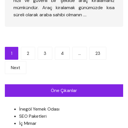
hızlı ve güvenli bir şekilde araç kiralamanız
mümkündür. Araç kiralamak günümüzde kısa
süreli olarak araba sahibi olmanın ….
Yazı
1
2
3
4
…
23
sayfalandırması
Next
Öne Çıkanlar
İnegöl Yemek Odası
SEO Paketleri
İç Mimar