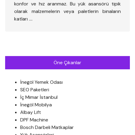
konfor ve hız aranmaz. Bu yük asansörü tipik
olarak malzemelerin veya paletlerin binaların
katları ….
Öne Çıkanlar
İnegöl Yemek Odası
SEO Paketleri
İç Mimar İstanbul
İnegöl Mobilya
Albay Lift
DPF Machine
Bosch Darbeli Matkaplar
Yük Asansörleri