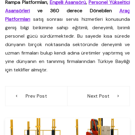
Rampa Platformları,
Engelli Asansörü
,
Personel Yükseltici
Asansörleri
ve 360 derece Dönebilen
Araç
Platformları
satış sonrası servis hizmetleri konusunda
geniş bilgi birikimine sahip eğitimli, deneyimli, birimli
personel gücü sürdürmektedir. Bu sayede kısa sürede
dünyanın birçok noktasında sektöründe deneyimli ve
uzman firmaları bulup kendi adına üretimler yaptırmış ve
yine dünyanın en tanınmış firmalarından Türkiye Bayiliği
için teklifler almıştır.
Yazı
Prev Post
Next Post
gezinmesi