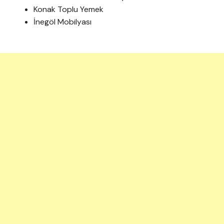
Konak Toplu Yemek
İnegöl Mobilyası