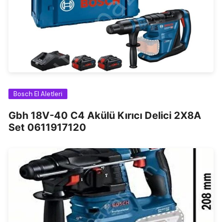
Bosch El Aletleri
Gbh 18V-40 C4 Akülü Kırıcı Delici 2X8A
Set 0611917120