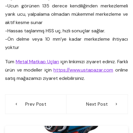
-Ucun görünen 135 derece kendiliğinden merkezlemeli
yarık ucu, yalpalama olmadan mükemmel merkezleme ve
aktif kesme sunar
-Hassas taşlanmış HSS uç, hızlı sonuçlar sağlar.
-Ön delme veya 10 mm’ye kadar merkezleme ihtiyacı
yoktur
Tüm
Metal Matkap Uçları
için linkimizi ziyaret ediniz. Farklı
ürün ve modeller için
https://www.ustapazar.com
online
satış mağazamızı ziyaret edebilirsiniz.
Yazı
Prev Post
Next Post
gezinmesi