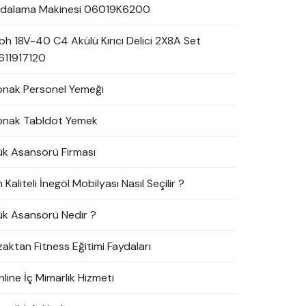
idalama Makinesi 06019K6200
bh 18V-40 C4 Akülü Kırıcı Delici 2X8A Set
611917120
onak Personel Yemeği
onak Tabldot Yemek
ük Asansörü Firması
 Kaliteli İnegöl Mobilyası Nasıl Seçilir ?
ük Asansörü Nedir ?
zaktan Fitness Eğitimi Faydaları
line İç Mimarlık Hizmeti