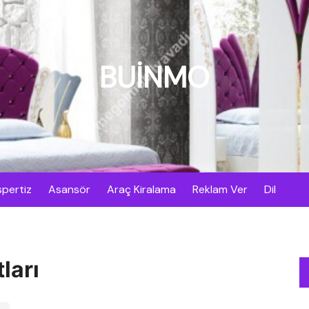
BUİNMO
pertiz
Asansör
Araç Kiralama
Reklam Ver
Dil
ları