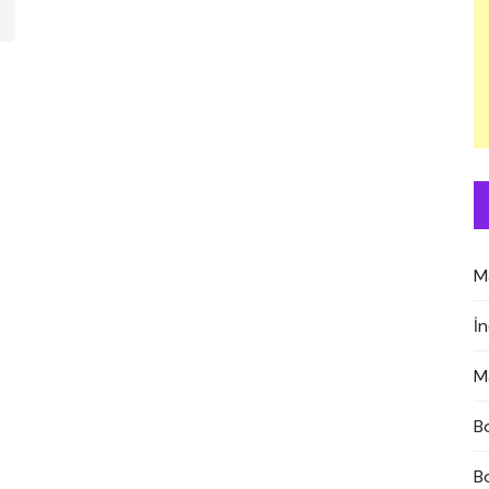
M
İ
M
B
B