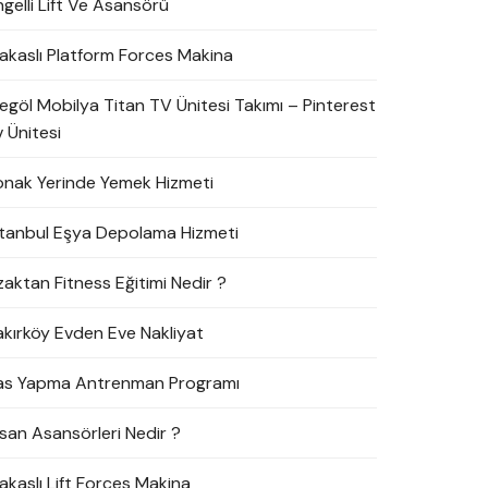
ngelli Lift Ve Asansörü
akaslı Platform Forces Makina
negöl Mobilya Titan TV Ünitesi Takımı – Pinterest
 Ünitesi
onak Yerinde Yemek Hizmeti
stanbul Eşya Depolama Hizmeti
zaktan Fitness Eğitimi Nedir ?
akırköy Evden Eve Nakliyat
as Yapma Antrenman Programı
nsan Asansörleri Nedir ?
akaslı Lift Forces Makina