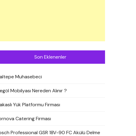
Son Eklenenler
altepe Muhasebeci
negöl Mobilyası Nereden Alınır ?
akaslı Yük Platformu Firması
ornova Catering Firması
osch Professional GSR 18V-90 FC Akülü Delme