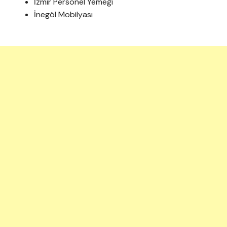
İzmir Personel Yemeği
İnegöl Mobilyası