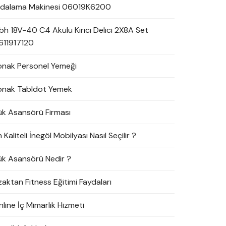
idalama Makinesi 06019K6200
bh 18V-40 C4 Akülü Kırıcı Delici 2X8A Set
611917120
onak Personel Yemeği
onak Tabldot Yemek
ük Asansörü Firması
 Kaliteli İnegöl Mobilyası Nasıl Seçilir ?
ük Asansörü Nedir ?
zaktan Fitness Eğitimi Faydaları
line İç Mimarlık Hizmeti