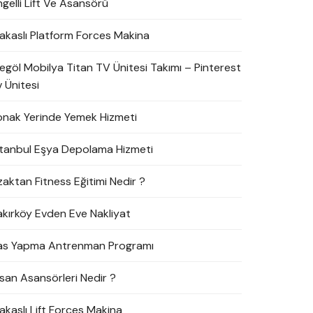
ngelli Lift Ve Asansörü
akaslı Platform Forces Makina
negöl Mobilya Titan TV Ünitesi Takımı – Pinterest
 Ünitesi
onak Yerinde Yemek Hizmeti
stanbul Eşya Depolama Hizmeti
zaktan Fitness Eğitimi Nedir ?
akırköy Evden Eve Nakliyat
as Yapma Antrenman Programı
nsan Asansörleri Nedir ?
akaslı Lift Forces Makina