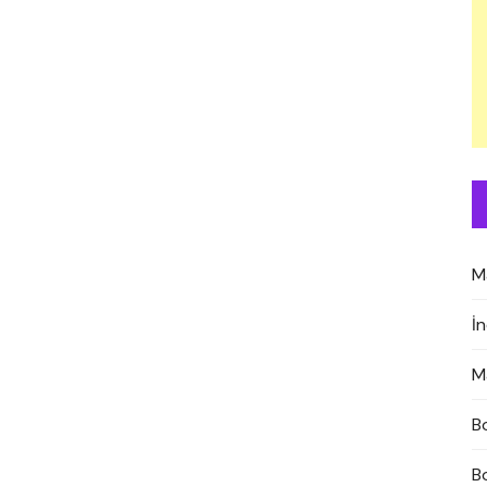
M
İ
M
B
B