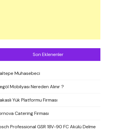
Son Eklenenler
altepe Muhasebeci
negöl Mobilyası Nereden Alınır ?
akaslı Yük Platformu Firması
ornova Catering Firması
osch Professional GSR 18V-90 FC Akülü Delme