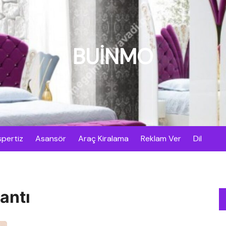
BUİNMO
pertiz
Asansör
Araç Kiralama
Reklam Ver
Dil
antı