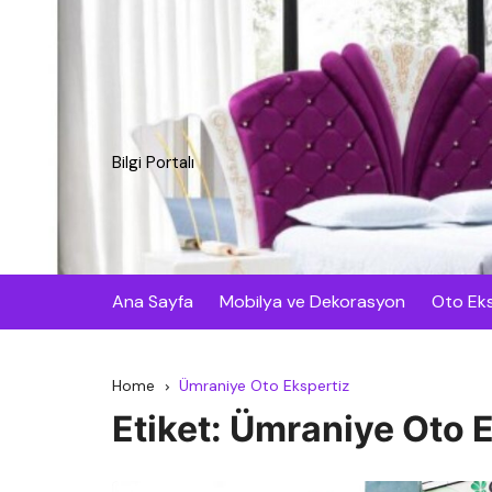
Skip
to
content
Bilgi Portalı
Ana Sayfa
Mobilya ve Dekorasyon
Oto Eks
Home
Ümraniye Oto Ekspertiz
Etiket:
Ümraniye Oto E