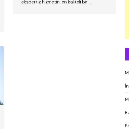
ekspertiz hizmetini en kaliteli bir ….
M
İ
M
B
B