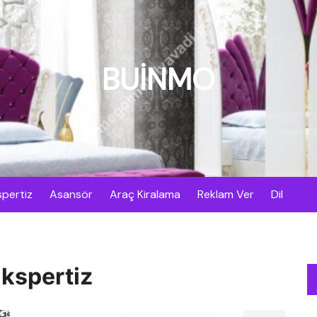
BUİNMO
pertiz
Asansör
Araç Kiralama
Reklam Ver
Dil
kspertiz