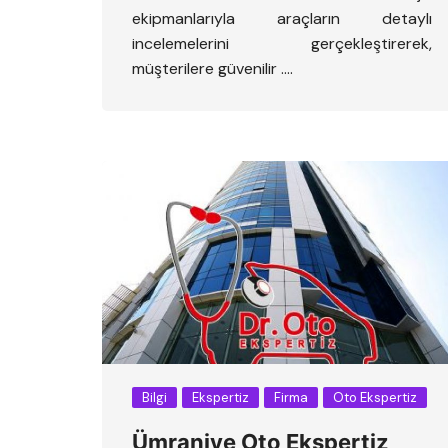
ekipmanlarıyla araçların detaylı
incelemelerini gerçekleştirerek,
müşterilere güvenilir ….
Bilgi
Ekspertiz
Firma
Oto Ekspertiz
Ümraniye Oto Ekspertiz