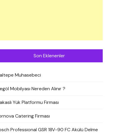
Son Eklenenler
altepe Muhasebeci
negöl Mobilyası Nereden Alınır ?
akaslı Yük Platformu Firması
ornova Catering Firması
osch Professional GSR 18V-90 FC Akülü Delme