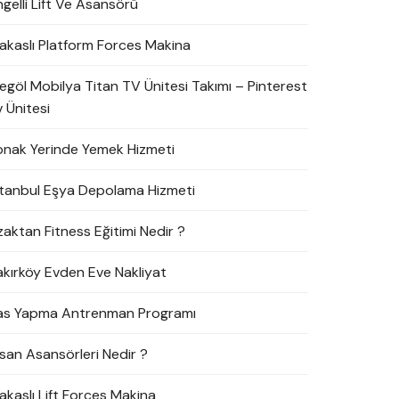
ngelli Lift Ve Asansörü
akaslı Platform Forces Makina
negöl Mobilya Titan TV Ünitesi Takımı – Pinterest
 Ünitesi
onak Yerinde Yemek Hizmeti
stanbul Eşya Depolama Hizmeti
zaktan Fitness Eğitimi Nedir ?
akırköy Evden Eve Nakliyat
as Yapma Antrenman Programı
nsan Asansörleri Nedir ?
akaslı Lift Forces Makina