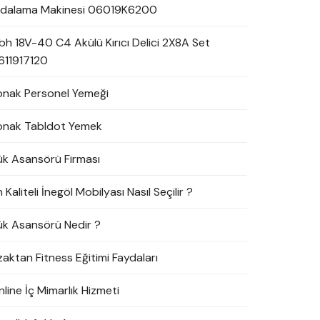
idalama Makinesi 06019K6200
bh 18V-40 C4 Akülü Kırıcı Delici 2X8A Set
611917120
onak Personel Yemeği
onak Tabldot Yemek
ük Asansörü Firması
 Kaliteli İnegöl Mobilyası Nasıl Seçilir ?
ük Asansörü Nedir ?
zaktan Fitness Eğitimi Faydaları
line İç Mimarlık Hizmeti