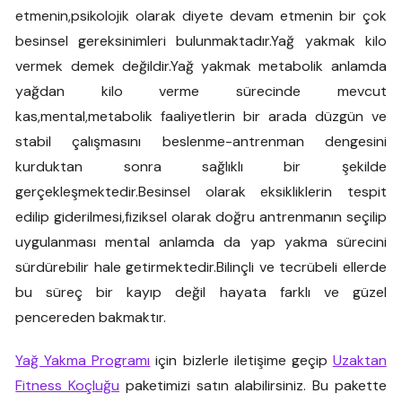
etmenin,psikolojik olarak diyete devam etmenin bir çok
besinsel gereksinimleri bulunmaktadır.Yağ yakmak kilo
vermek demek değildir.Yağ yakmak metabolik anlamda
yağdan kilo verme sürecinde mevcut
kas,mental,metabolik faaliyetlerin bir arada düzgün ve
stabil çalışmasını beslenme-antrenman dengesini
kurduktan sonra sağlıklı bir şekilde
gerçekleşmektedir.Besinsel olarak eksikliklerin tespit
edilip giderilmesi,fiziksel olarak doğru antrenmanın seçilip
uygulanması mental anlamda da yap yakma sürecini
sürdürebilir hale getirmektedir.Bilinçli ve tecrübeli ellerde
bu süreç bir kayıp değil hayata farklı ve güzel
pencereden bakmaktır.
Yağ Yakma Programı
için bizlerle iletişime geçip
Uzaktan
Fitness Koçluğu
paketimizi satın alabilirsiniz. Bu pakette