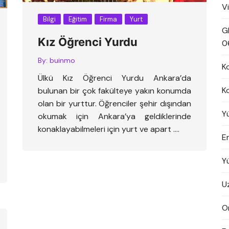
V
Bilgi
Eğitim
Firma
Yurt
G
Kız Öğrenci Yurdu
0
By:
buinmo
K
Ülkü Kız Öğrenci Yurdu Ankara’da
K
bulunan bir çok fakülteye yakın konumda
olan bir yurttur. Öğrenciler şehir dışından
Y
okumak için Ankara’ya geldiklerinde
konaklayabilmeleri için yurt ve apart ….
En
Y
U
On