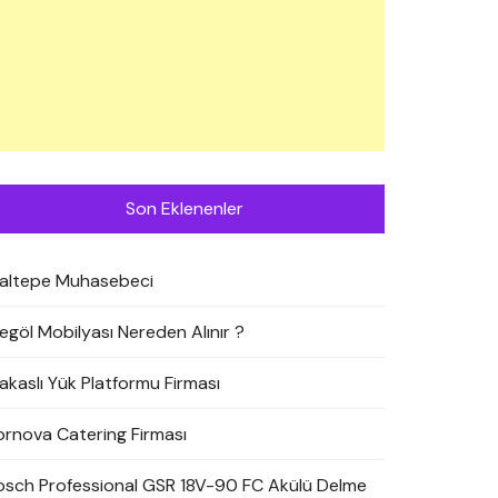
Son Eklenenler
altepe Muhasebeci
negöl Mobilyası Nereden Alınır ?
akaslı Yük Platformu Firması
ornova Catering Firması
osch Professional GSR 18V-90 FC Akülü Delme