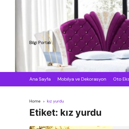
Skip
to
content
Bilgi Portalı
Ana Sayfa
Mobilya ve Dekorasyon
Oto Eks
Home
kız yurdu
Etiket:
kız yurdu