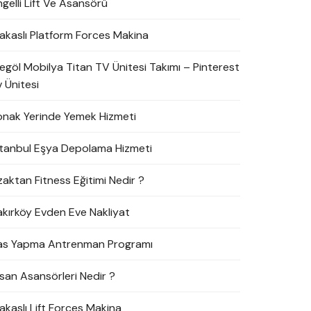
ngelli Lift Ve Asansörü
akaslı Platform Forces Makina
negöl Mobilya Titan TV Ünitesi Takımı – Pinterest
 Ünitesi
onak Yerinde Yemek Hizmeti
stanbul Eşya Depolama Hizmeti
zaktan Fitness Eğitimi Nedir ?
akırköy Evden Eve Nakliyat
as Yapma Antrenman Programı
nsan Asansörleri Nedir ?
akaslı Lift Forces Makina