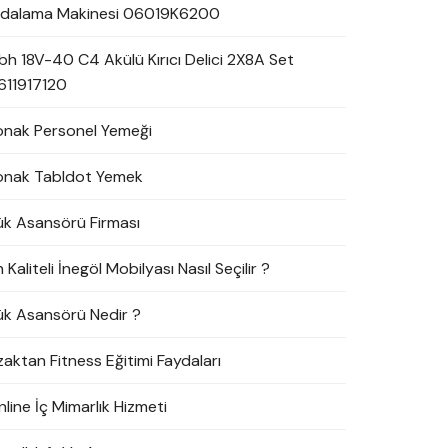
idalama Makinesi 06019K6200
bh 18V-40 C4 Akülü Kırıcı Delici 2X8A Set
611917120
onak Personel Yemeği
onak Tabldot Yemek
ük Asansörü Firması
 Kaliteli İnegöl Mobilyası Nasıl Seçilir ?
ük Asansörü Nedir ?
zaktan Fitness Eğitimi Faydaları
line İç Mimarlık Hizmeti