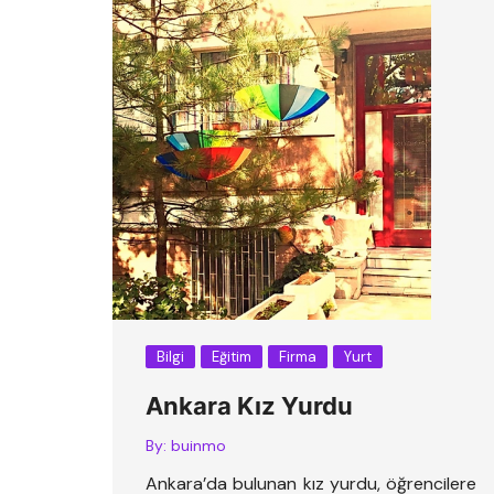
Bilgi
Eğitim
Firma
Yurt
Ankara Kız Yurdu
By:
buinmo
Ankara’da bulunan kız yurdu, öğrencilere