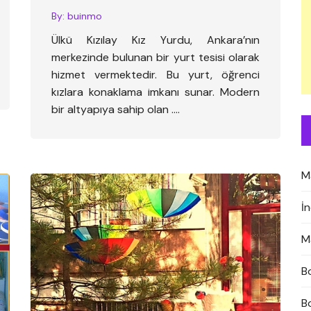
By:
buinmo
Ülkü Kızılay Kız Yurdu, Ankara’nın
merkezinde bulunan bir yurt tesisi olarak
hizmet vermektedir. Bu yurt, öğrenci
kızlara konaklama imkanı sunar. Modern
bir altyapıya sahip olan ….
M
İ
M
B
B