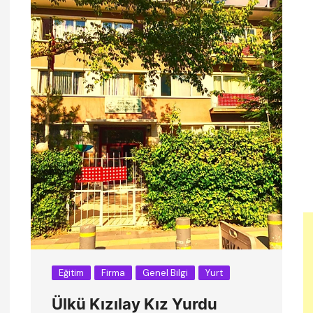
Eğitim
Firma
Genel Bilgi
Yurt
Ülkü Kızılay Kız Yurdu