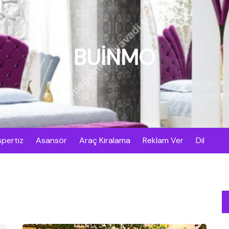
BUİNMO
pertiz
Asansör
Araç Kiralama
Reklam Ver
Dil