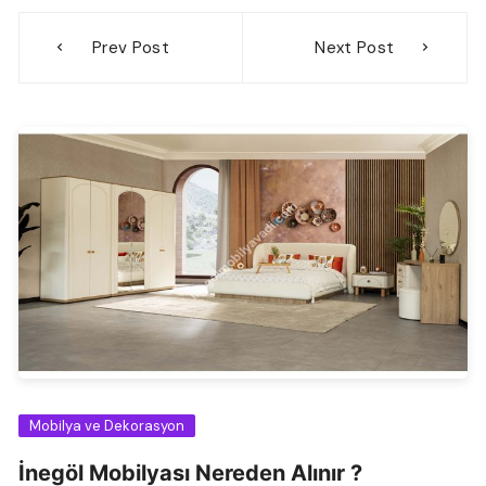
Yazı
Prev Post
Next Post
gezinmesi
Mobilya ve Dekorasyon
İnegöl Mobilyası Nereden Alınır ?