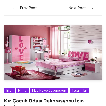
Yazı
Prev Post
Next Post
gezinmesi
Bilgi
Firma
Mobilya ve Dekorasyon
Tasarımlar
Kız Çocuk Odası Dekorasyonu İçin