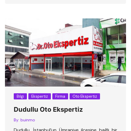
Bilgi
Ekspertiz
Firma
Oto Ekspertiz
Dudullu Oto Ekspertiz
By:
buinmo
Dudullu, İstanbul’un Ümraniye ilçesine bağlı bir