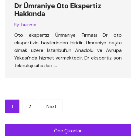
Dr Ümraniye Oto Ekspertiz
Hakkında
By:
buinmo
Oto ekspertiz Ümraniye Firması Dr oto
ekspertizin bayilerinden biridir. Ümraniye başta
olmak üzere İstanbul’un Anadolu ve Avrupa
Yakası’nda hizmet vermektedir. Dr ekspertiz son
teknoloji cihazları ….
Yazı
1
2
Next
sayfalandırması
Öne Çıkanlar