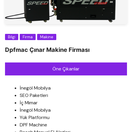
Bilgi
Firma
Makine
Dpfmac Çınar Makine Firması
Öne Çıkanlar
İnegöl Mobilya
SEO Paketleri
İç Mimar
İnegöl Mobilya
Yük Platformu
DPF Machine