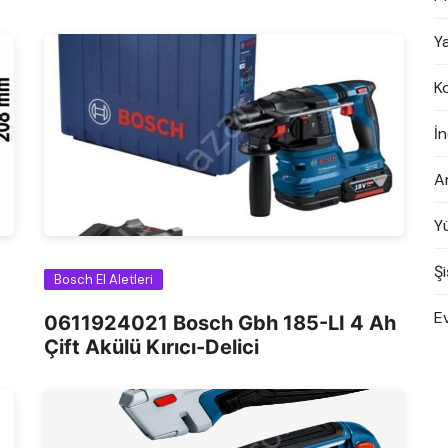
Y
K
İn
A
Y
Şi
Bosch El Aletleri
E
0611924021 Bosch Gbh 185-LI 4 Ah
Çift Akülü Kırıcı-Delici