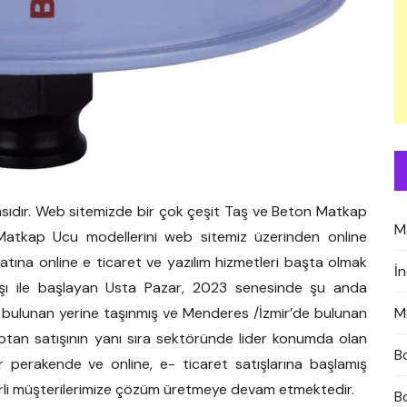
sıdır. Web sitemizde bir çok çeşit Taş ve Beton Matkap
M
Matkap Ucu modellerini web sitemiz üzerinden online
hayatına online e ticaret ve yazılım hizmetleri başta olmak
İ
satışı ile başlayan Usta Pazar, 2023 senesinde şu anda
M
a bulunan yerine taşınmış ve Menderes /İzmir’de bulunan
ptan satışının yanı sıra sektöründe lider konumda olan
B
er perakende ve online, e- ticaret satışlarına başlamış
erli müşterilerimize çözüm üretmeye devam etmektedir.
B