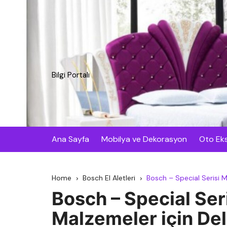
Skip
to
content
Bilgi Portalı
Ana Sayfa
Mobilya ve Dekorasyon
Oto Eks
Home
Bosch El Aletleri
Bosch – Special Serisi 
Bosch – Special Ser
Malzemeler için De