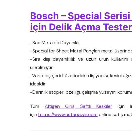
Bosch – Special Seris
için Delik Açma Teste
-Sac Metalde Dayanıklı
-Special for Sheet Metal Pançları metal üzerind
-Sıra dışı dayanıklılık ve uzun ürün kullanı
üretilmiştir
-Vario diş şeridi üzerindeki diş yapısı, kesici a
idealdir
-Derinlik stoperi özelliği, çalışma yüzeyini koruma
Tüm
Altıgen Giriş Şaftlı Keskiler
için li
için
https://www.ustapazar.com
online satış mağ