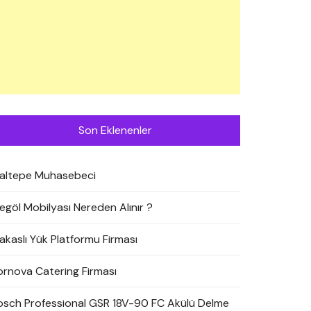
Son Eklenenler
altepe Muhasebeci
negöl Mobilyası Nereden Alınır ?
akaslı Yük Platformu Firması
ornova Catering Firması
osch Professional GSR 18V-90 FC Akülü Delme