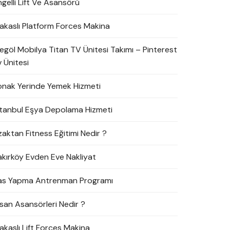
ngelli Lift Ve Asansörü
akaslı Platform Forces Makina
negöl Mobilya Titan TV Ünitesi Takımı – Pinterest
 Ünitesi
onak Yerinde Yemek Hizmeti
stanbul Eşya Depolama Hizmeti
zaktan Fitness Eğitimi Nedir ?
akırköy Evden Eve Nakliyat
as Yapma Antrenman Programı
nsan Asansörleri Nedir ?
akaslı Lift Forces Makina