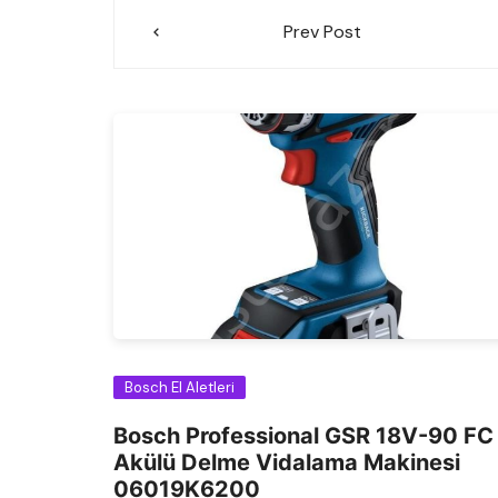
Yazı
Prev Post
gezinmesi
Bosch El Aletleri
Bosch Professional GSR 18V-90 FC
Akülü Delme Vidalama Makinesi
06019K6200