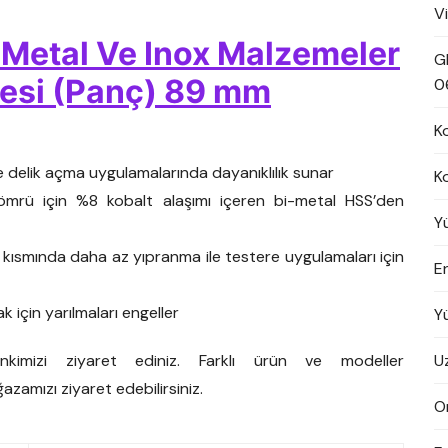
V
i Metal Ve Inox Malzemeler
G
resi (Panç) 89 mm
0
K
e delik açma uygulamalarında dayanıklılık sunar
K
m ömrü için %8 kobalt alaşımı içeren bi-metal HSS’den
Y
ğız kısmında daha az yıpranma ile testere uygulamaları için
En
k için yarılmaları engeller
Y
U
nkimizi ziyaret ediniz. Farklı ürün ve modeller
azamızı ziyaret edebilirsiniz.
On