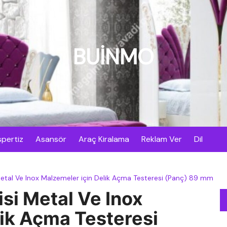
BUİNMO
pertiz
Asansör
Araç Kiralama
Reklam Ver
Dil
Metal Ve Inox Malzemeler için Delik Açma Testeresi (Panç) 89 mm
isi Metal Ve Inox
lik Açma Testeresi