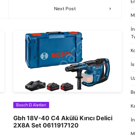
E
Next Post
M
İ
Tv
K
İ
U
B
Bosch El Aletleri
K
Gbh 18V-40 C4 Akülü Kırıcı Delici
İ
2X8A Set 0611917120
M