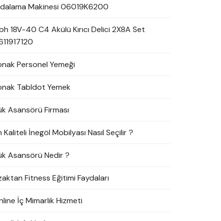
idalama Makinesi 06019K6200
bh 18V-40 C4 Akülü Kırıcı Delici 2X8A Set
611917120
onak Personel Yemeği
onak Tabldot Yemek
ük Asansörü Firması
 Kaliteli İnegöl Mobilyası Nasıl Seçilir ?
ük Asansörü Nedir ?
zaktan Fitness Eğitimi Faydaları
line İç Mimarlık Hizmeti