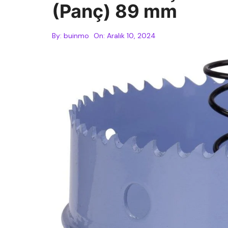
(Panç) 89 mm
By:
buinmo
On:
Aralık 10, 2024