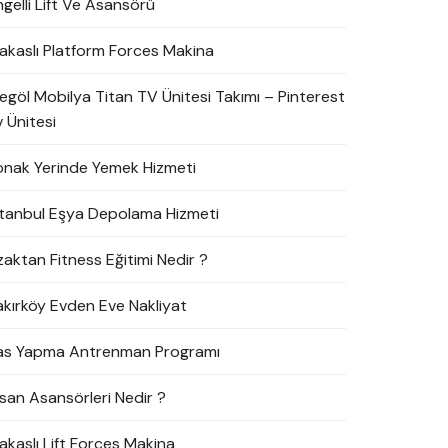
ngelli Lift Ve Asansörü
akaslı Platform Forces Makina
negöl Mobilya Titan TV Ünitesi Takımı – Pinterest
 Ünitesi
onak Yerinde Yemek Hizmeti
stanbul Eşya Depolama Hizmeti
zaktan Fitness Eğitimi Nedir ?
akırköy Evden Eve Nakliyat
as Yapma Antrenman Programı
nsan Asansörleri Nedir ?
akaslı Lift Forces Makina