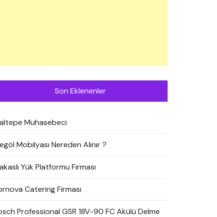
Son Eklenenler
altepe Muhasebeci
negöl Mobilyası Nereden Alınır ?
akaslı Yük Platformu Firması
ornova Catering Firması
osch Professional GSR 18V-90 FC Akülü Delme