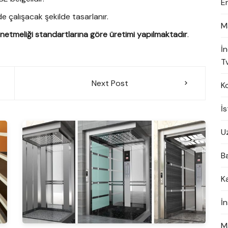
E
 çalışacak şekilde tasarlanır.
M
etmeliği standartlarına göre üretimi yapılmaktadır
.
İ
Tv
Next Post
K
İ
U
B
K
İ
M