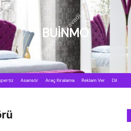
BUİNMO
pertiz
Asansör
Araç Kiralama
Reklam Ver
Dil
örü