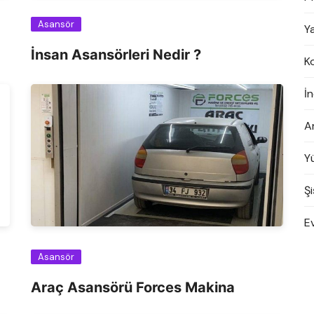
Asansör
Y
İnsan Asansörleri Nedir ?
K
İn
A
Y
Şi
E
Asansör
Araç Asansörü Forces Makina