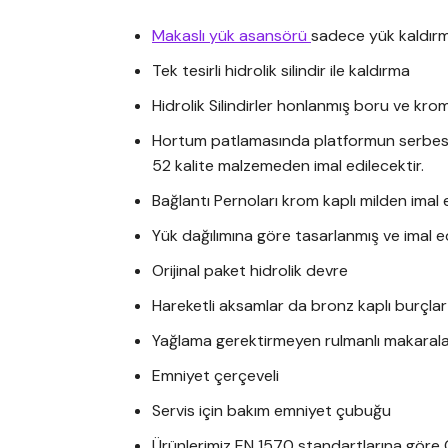
Makaslı yük asansörü
sadece yük kaldırm
Tek tesirli hidrolik silindir ile kaldırma
Hidrolik Silindirler honlanmış boru ve krom
Hortum patlamasında platformun serbest
52 kalite malzemeden imal edilecektir.
Bağlantı Pernoları krom kaplı milden imal 
Yük dağılımına göre tasarlanmış ve imal e
Orijinal paket hidrolik devre
Hareketli aksamlar da bronz kaplı burçla
Yağlama gerektirmeyen rulmanlı makaral
Emniyet çerçeveli
Servis için bakım emniyet çubuğu
Ürünlerimiz EN 1570 standartlarına göre C