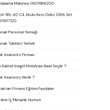
idalama Makinesi 06019K6200
bh 18V-40 C4 Akülü Kırıcı Delici 2X8A Set
611917120
onak Personel Yemeği
onak Tabldot Yemek
ük Asansörü Firması
 Kaliteli İnegöl Mobilyası Nasıl Seçilir ?
ük Asansörü Nedir ?
zaktan Fitness Eğitimi Faydaları
line İç Mimarlık Hizmeti