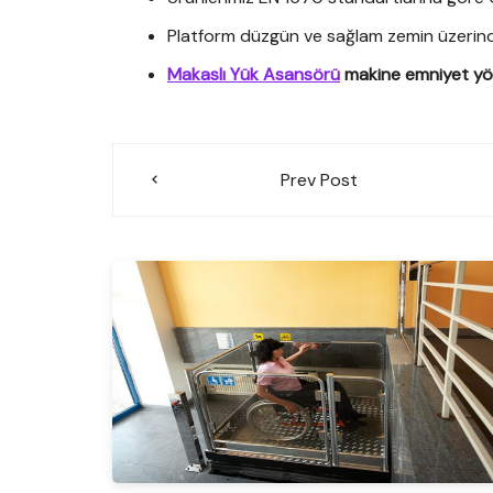
Platform düzgün ve sağlam zemin üzerinde
Makaslı Yük Asansörü
makine emniyet yön
Yazı
Prev Post
gezinmesi