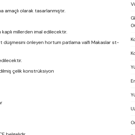
V
a amaçlı olarak tasarlanmıştır.
G
0
 kaplı millerden imal edilecektir.
K
 düşmesini önleyen hortum patlama valfi Makaslar st-
K
edilecektir.
Y
dilmiş çelik konstrüksiyon
En
r
Y
ar
U
On
E belgelidir.