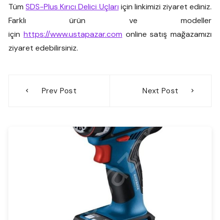
Tüm
SDS-Plus Kırıcı Delici Uçları
için linkimizi ziyaret ediniz.
Farklı ürün ve modeller
için
https://www.ustapazar.com
online satış mağazamızı
ziyaret edebilirsiniz.
Yazı
Prev Post
Next Post
gezinmesi