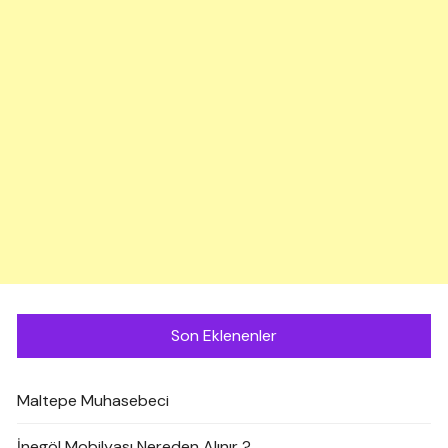
Son Eklenenler
Maltepe Muhasebeci
İnegöl Mobilyası Nereden Alınır ?