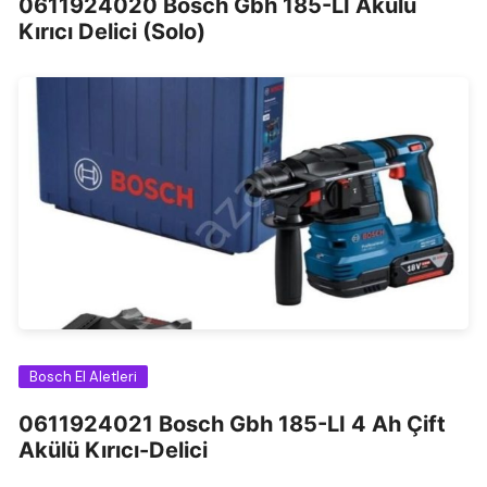
0611924020 Bosch Gbh 185-LI Akülü
Kırıcı Delici (Solo)
Bosch El Aletleri
0611924021 Bosch Gbh 185-LI 4 Ah Çift
Akülü Kırıcı-Delici