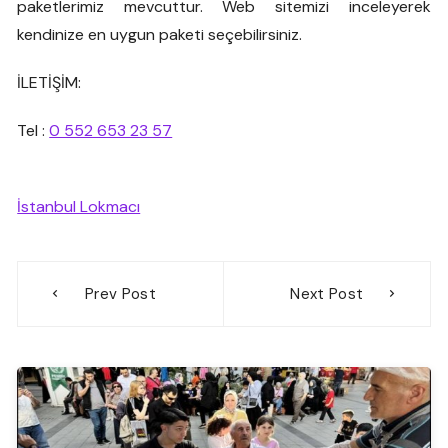
paketlerimiz mevcuttur. Web sitemizi inceleyerek
kendinize en uygun paketi seçebilirsiniz.
İLETİŞİM:
Tel :
0 552 653 23 57
İstanbul Lokmacı
Yazı
Prev Post
Next Post
gezinmesi