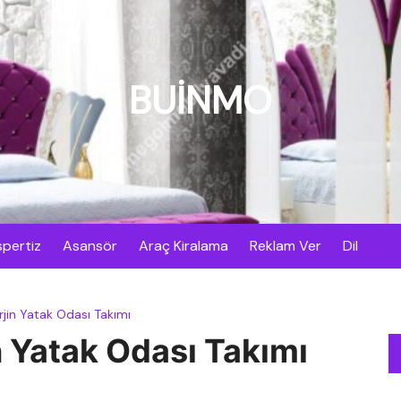
BUİNMO
pertiz
Asansör
Araç Kiralama
Reklam Ver
Dil
rjin Yatak Odası Takımı
n Yatak Odası Takımı