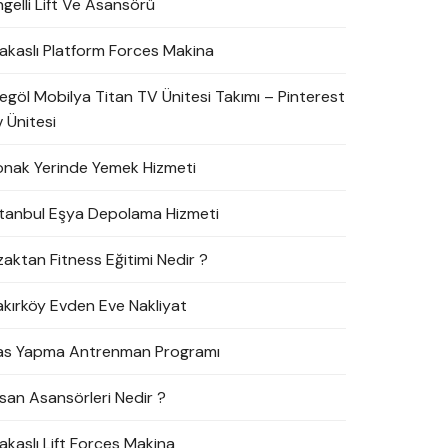
ngelli Lift Ve Asansörü
akaslı Platform Forces Makina
negöl Mobilya Titan TV Ünitesi Takımı – Pinterest
 Ünitesi
onak Yerinde Yemek Hizmeti
stanbul Eşya Depolama Hizmeti
zaktan Fitness Eğitimi Nedir ?
akırköy Evden Eve Nakliyat
as Yapma Antrenman Programı
nsan Asansörleri Nedir ?
akaslı Lift Forces Makina