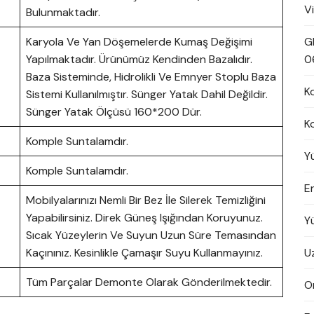
V
Bulunmaktadır.
Karyola Ve Yan Döşemelerde Kumaş Değişimi
G
Yapılmaktadır. Ürünümüz Kendinden Bazalıdır.
0
Baza Sisteminde, Hidrolikli Ve Emnyer Stoplu Baza
K
Sistemi Kullanılmıştır. Sünger Yatak Dahil Değildir.
Sünger Yatak Ölçüsü 160*200 Dür.
K
Komple Suntalamdır.
Y
Komple Suntalamdır.
En
Mobilyalarınızı Nemli Bir Bez İle Silerek Temizliğini
Yapabilirsiniz. Direk Güneş Işığından Koruyunuz.
Y
Sıcak Yüzeylerin Ve Suyun Uzun Süre Temasından
Kaçınınız. Kesinlikle Çamaşır Suyu Kullanmayınız.
U
Tüm Parçalar Demonte Olarak Gönderilmektedir.
On