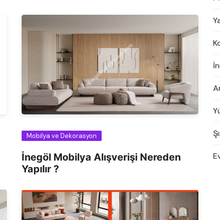
Y
K
İn
A
Y
Şi
Mobilya ve Dekorasyon
E
İnegöl Mobilya Alışverişi Nereden
Yapılır ?