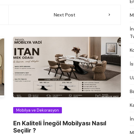
E
Next Post
M
İ
Tv
K
İ
U
B
K
Mobilya ve Dekorasyon
İ
En Kaliteli İnegöl Mobilyası Nasıl
Seçilir ?
M