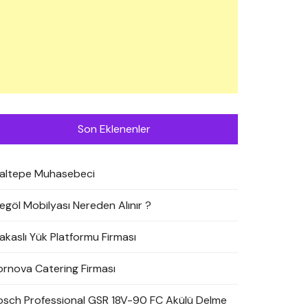
Son Eklenenler
altepe Muhasebeci
negöl Mobilyası Nereden Alınır ?
akaslı Yük Platformu Firması
ornova Catering Firması
osch Professional GSR 18V-90 FC Akülü Delme