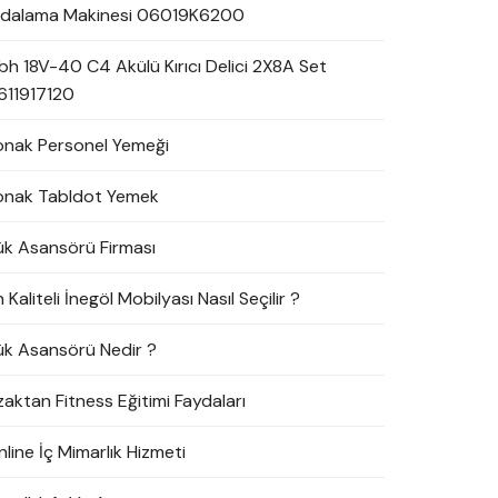
idalama Makinesi 06019K6200
bh 18V-40 C4 Akülü Kırıcı Delici 2X8A Set
611917120
onak Personel Yemeği
onak Tabldot Yemek
ük Asansörü Firması
 Kaliteli İnegöl Mobilyası Nasıl Seçilir ?
ük Asansörü Nedir ?
zaktan Fitness Eğitimi Faydaları
line İç Mimarlık Hizmeti