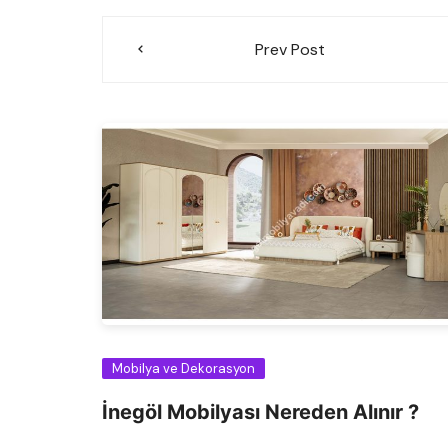
Yazı
Prev Post
gezinmesi
Mobilya ve Dekorasyon
İnegöl Mobilyası Nereden Alınır ?